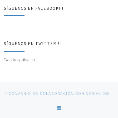
SÍGUENOS EN FACEBOOK!!!
SÍGUENOS EN TWITTER!!!
Tweets by citop_ex
Navegación de entradas
Entrada anterior
CONVENIO DE COLABORACIÓN CON AERIAL INSIGHTS
VOLVER A LA LISTA DE 
En