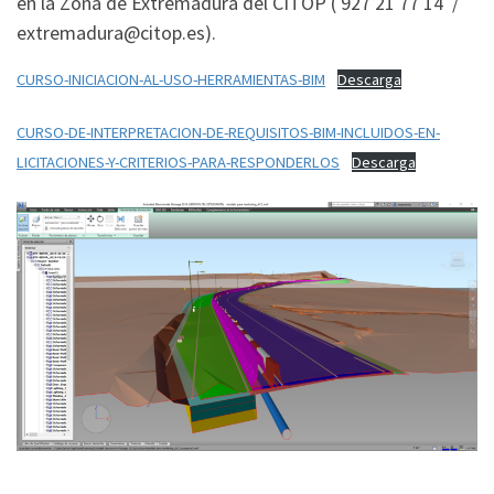
en la Zona de Extremadura del CITOP ( 927 21 77 14 /
extremadura@citop.es).
CURSO-INICIACION-AL-USO-HERRAMIENTAS-BIM
Descarga
CURSO-DE-INTERPRETACION-DE-REQUISITOS-BIM-INCLUIDOS-EN-
LICITACIONES-Y-CRITERIOS-PARA-RESPONDERLOS
Descarga