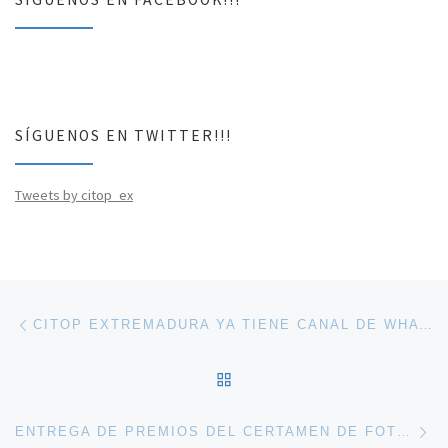
SÍGUENOS EN FACEBOOK!!!
SÍGUENOS EN TWITTER!!!
Tweets by citop_ex
Navegación de entradas
Entrada anterior
CITOP EXTREMADURA YA TIENE CANAL DE WHATSAPP
VOLVER A LA LISTA DE 
En
ENTREGA DE PREMIOS DEL CERTAMEN DE FOTOGRAFÍA EN EL CÓCTEL DE NAVIDAD 2023