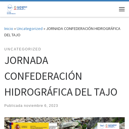
Saltar al contenido
Me
Inicio
»
Uncategorized
»
JORNADA CONFEDERACIÓN HIDROGRÁFICA
DEL TAJO
UNCATEGORIZED
JORNADA
CONFEDERACIÓN
HIDROGRÁFICA DEL TAJO
Publicada
noviembre 6, 2023