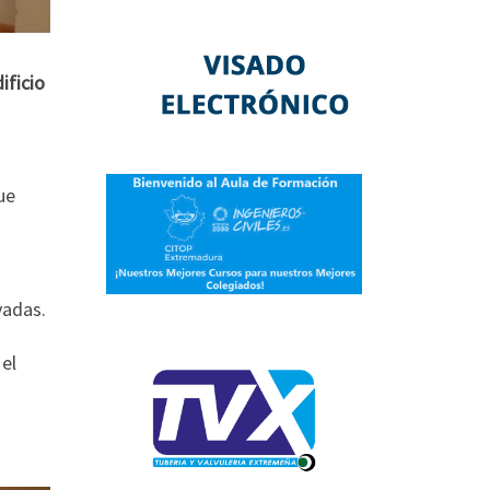
ificio
ue
vadas.
 el