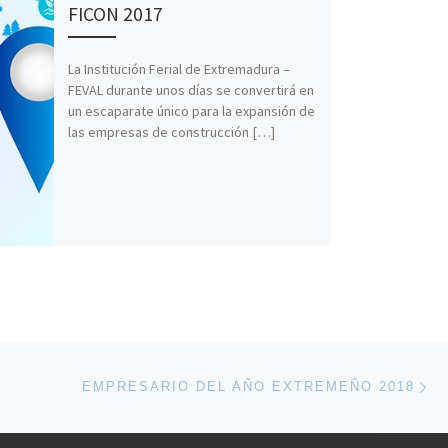
FICON 2017
La Institución Ferial de Extremadura –
FEVAL durante unos días se convertirá en
un escaparate único para la expansión de
las empresas de construcción […]
En
ENTRADAS
EMPRESARIO DEL AÑO EXTREMEÑO 2018