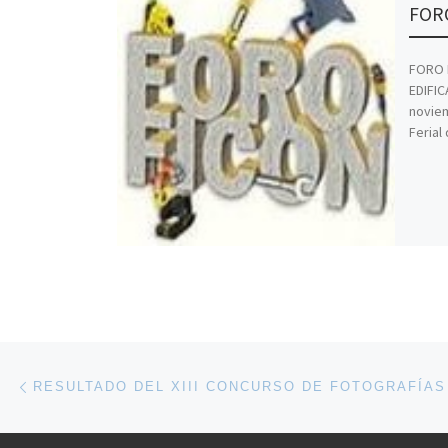
FORO
FORO 
EDIFIC
noviem
Ferial
Navegación de entradas
Entrada anterior
RESULTADO DEL XIII CONCURSO DE FOTOGRAFÍAS