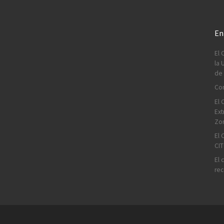
En
El 
la 
de 
Con
El 
Ext
Zo
El 
CIT
El 
rec