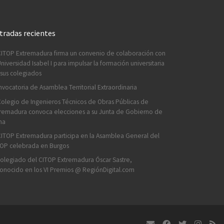
tradas recientes
CITOP Extremadura firma un convenio de colaboración con
Universidad Isabel I para impulsar la formación universitaria
sus colegiados
vocatoria de Asamblea Territorial Extraordinaria
Colegio de Ingenieros Técnicos de Obras Públicas de
remadura convoca elecciones a su Junta de Gobierno de
na
CITOP Extremadura participa en la Asamblea General del
OP celebrada en Burgos
colegiado del CITOP Extremadura Óscar Sastre,
onocido en los VI Premios @ RegiónDigital.com