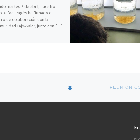
ado martes 2 de abril, nuestro
 Rafael Pagés ha firmado el
io de colaboración con la
unidad Tajo-Salor, junto con […]
VOLVER A LA LISTA DE 
En
El 