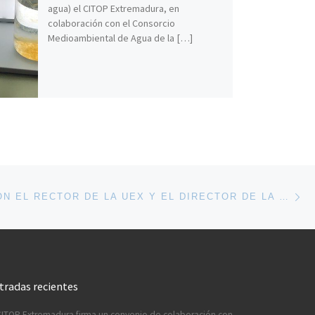
agua) el CITOP Extremadura, en
colaboración con el Consorcio
Medioambiental de Agua de la […]
En
ENTRADAS
REUNIÓN CON EL RECTOR DE LA UEX Y EL DIRECTOR DE LA POLITÉCNICA
tradas recientes
CITOP Extremadura firma un convenio de colaboración con