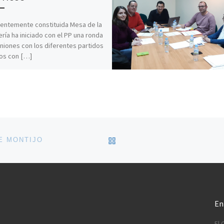
ientemente constituida Mesa de la
ería ha iniciado con el PP una ronda
niones con los diferentes partidos
cos con […]
VOLVER A LA LISTA DE 
E MONTIJO
En
El 