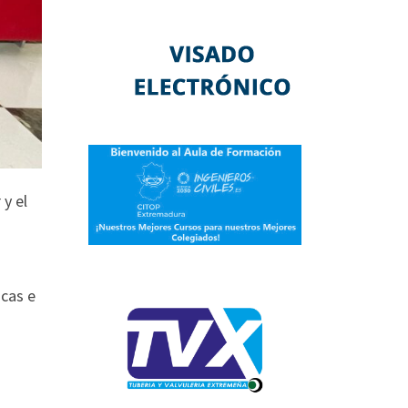
y el
icas e