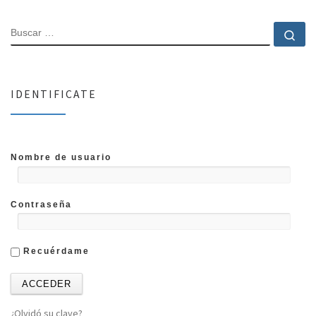
BUSCAR
Bu
IDENTIFICATE
Nombre de usuario
Contraseña
Recuérdame
¿Olvidó su clave?