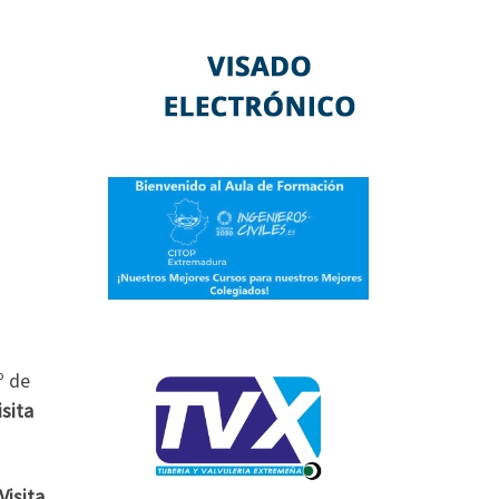
º de
isita
Visita