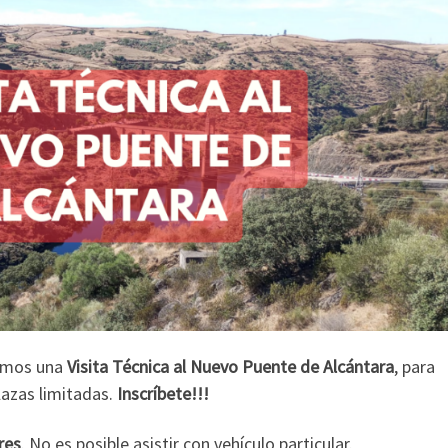
emos una
Visita Técnica al Nuevo Puente de Alcántara
, para
lazas limitadas.
Inscríbete!!!
res
. No es posible asistir con vehículo particular.