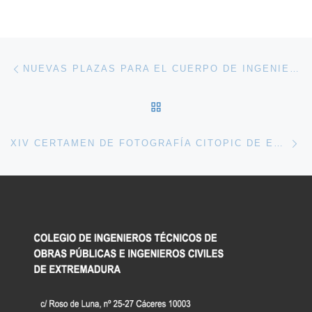
Navegación de entradas
Entrada anterior
NUEVAS PLAZAS PARA EL CUERPO DE INGENIEROS TÉCNICOS DE OBRAS PÚBLICAS DEL MINISTERIO DE FOMENTO
VOLVER A LA LISTA DE 
En
XIV CERTAMEN DE FOTOGRAFÍA CITOPIC DE EXTREMADURA