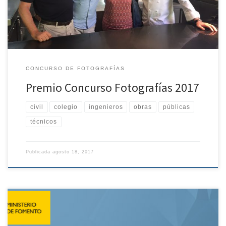
nombre propio y en el de mi mujer, el fantástico premio que […]
CONCURSO DE FOTOGRAFÍAS
Premio Concurso Fotografías 2017
civil
colegio
ingenieros
obras
públicas
técnicos
Publicada
agosto 18, 2017