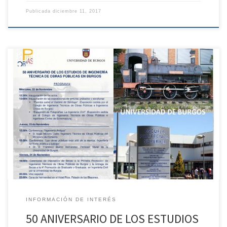
Publicada
diciembre 11, 2017
Apreciado/a compañero/a Con motivo del 50 Aniversario de la
Inauguración de la Escuela Universitaria de Ingeniería Técnica de
Obras Públicas de Burgos, la Escuela Politécnica Superior, con la
colaboración del CITOPIC de Castilla y León Oriental, organiza los
días 22, 23 y 24 de noviembre varios actos en conmemoración de
[…]
INFORMACIÓN DE INTERÉS
50 ANIVERSARIO DE LOS ESTUDIOS