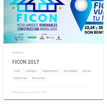
convertirá en un escaparate único para la expansión de las
empresas de construcción con los sectores más relevantes
en «Materiales de Construcción en Vivienda y Rehabilitación,
Energías Renovables, Agua Tratamiento y Depuración, Municipalia,
Infraestructuras, Inmobiliario y Vivienda». La nueva edición de
la Feria […]
FERIAS
FICON 2017
civil
colegio
ingenieros
Jornadas
obras
públicas
técnicos
Publicada
noviembre 6, 2017