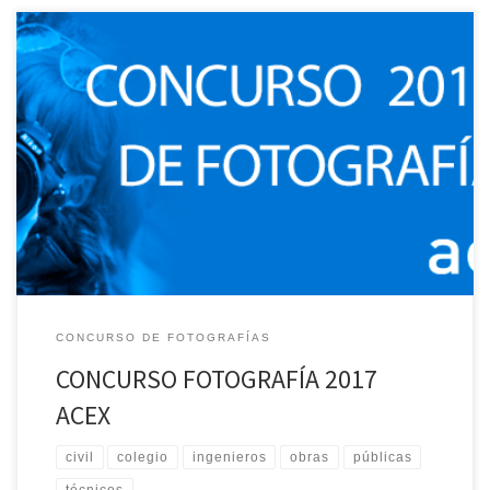
Un año más Acex organiza su concurso de fotografía, sobre el
tema «conservación y mantenimiento de infraestructuras». Bases
Para descargar las bases del concurso pulse aquí Tema
Conservación y mantenimiento de infraestructuras. Participantes
Podrán participar sus asociados y familiares, además de todos
aquellos profesionales, empresas u organismos relacionados […]
CONCURSO DE FOTOGRAFÍAS
CONCURSO FOTOGRAFÍA 2017
ACEX
civil
colegio
ingenieros
obras
públicas
técnicos