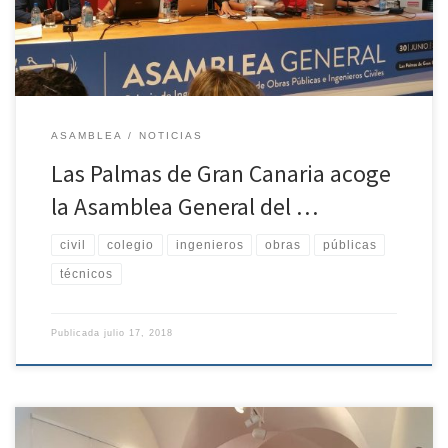
se ha contado con la presencia del: presidente del […]
ASAMBLEA
NOTICIAS
Las Palmas de Gran Canaria acoge
la Asamblea General del …
civil
colegio
ingenieros
obras
públicas
técnicos
Publicada
julio 17, 2018