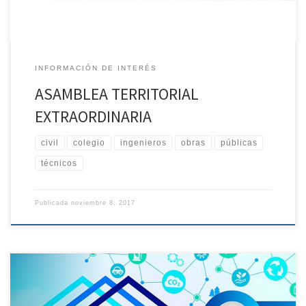
INFORMACIÓN DE INTERÉS
ASAMBLEA TERRITORIAL
EXTRAORDINARIA
civil
colegio
ingenieros
obras
públicas
técnicos
Publicada
noviembre 8, 2017
La Institución Ferial de Extremadura – FEVAL durante unos días se