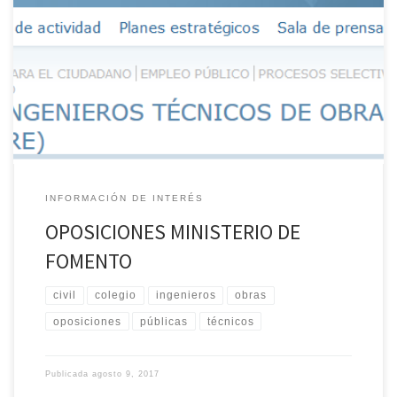
Como ya os indicamos en el correo que os enviamos el pasado
día 14 de julio, en el que comunicábamos que el Colegio iba a
estudiar la posibilidad de ofrecer la preparación de las
oposiciones al Ministerio de Fomento de este año, queremos
informaos que el Colegio de Extremadura ha […]
INFORMACIÓN DE INTERÉS
OPOSICIONES MINISTERIO DE
FOMENTO
civil
colegio
ingenieros
obras
oposiciones
públicas
técnicos
Publicada
agosto 9, 2017