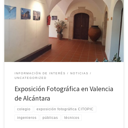
La exposición fotográfica del CITOPIC de Extremadura ha
viajado esta vez hasta Valencia de Alcántara, y la hemos dejado
montada en el Conventual de Santa Clara, con motivo de los actos
municipales conmemorativos del bicentenario del nacimiento, del
insigne ingeniero valenciano D. Cipriano Segundo […]
INFORMACIÓN DE INTERÉS
NOTICIAS
UNCATEGORIZED
Exposición Fotográfica en Valencia
de Alcántara
colegio
exposición fotográfica CITOPIC
ingenieros
públicas
técnicos