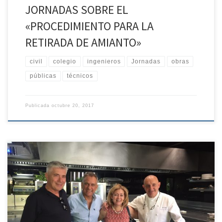
JORNADAS SOBRE EL
«PROCEDIMIENTO PARA LA
RETIRADA DE AMIANTO»
civil
colegio
ingenieros
Jornadas
obras
públicas
técnicos
Publicada
octubre 20, 2017
Os informamos que el primer premio del Concurso
de Fotografías de este año ya ha sido disfrutado por su ganador.
Os dejamos una pequeña muestra, y el mensaje de
agradeciemiento recibido:«Sólo quiero agradecer al Colegio, en