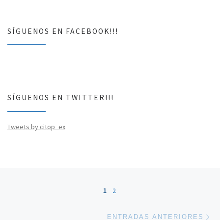
SÍGUENOS EN FACEBOOK!!!
SÍGUENOS EN TWITTER!!!
Tweets by citop_ex
Navegación de entradas
1
2
En
ENTRADAS ANTERIORES