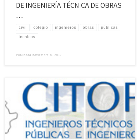
DE INGENIERÍA TÉCNICA DE OBRAS
…
civil
colegio
ingenieros
obras
públicas
técnicos
Publicada
noviembre 8, 2017
CONVOCATORIA ASAMBLEA TERRITORIAL EXTRAORDINARIA DEL
COLEGIO DE INGENIEROS TÉCNICOS DE OBRAS PUBLICAS E
INGENIEROS CIVILES DE EXTREMADURA. Estimad@s compañer@s:
Para dar cumplimiento a lo establecido en los vigentes Estatutos
del Colegio de Ingenieros Técnicos de Obras Públicas e Ingenieros
Civiles, te convoco a la Asamblea General Extraordinaria del
Colegio de Ingenieros […]