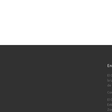
En
El 
la 
de 
Con
El 
Ext
Zo