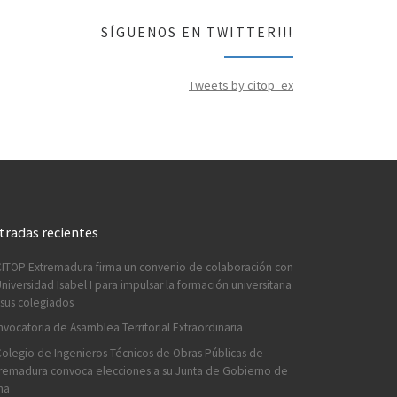
SÍGUENOS EN TWITTER!!!
Tweets by citop_ex
tradas recientes
CITOP Extremadura firma un convenio de colaboración con
Universidad Isabel I para impulsar la formación universitaria
sus colegiados
vocatoria de Asamblea Territorial Extraordinaria
Colegio de Ingenieros Técnicos de Obras Públicas de
remadura convoca elecciones a su Junta de Gobierno de
na