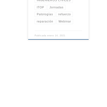
INGENIEROS CIVILES
ITOP
Jornadas
Patologías
refuerzo
reparación
Webinar
Publicada
enero 14, 2021