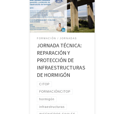
17:30 h, celebraremos de manera
virtual una jornada técnica sobre
Reparación y Protección de
Infraestructuras de Hormigón, de la
mano de la empresa Master Builders
Solutions, en la que Javier Suárez,
director técnico de la misma, en una
FORMACIÓN
JORNADAS
jornada de aproximadamente 90 […]
JORNADA TÉCNICA:
REPARACIÓN Y
PROTECCIÓN DE
INFRAESTRUCTURAS
DE HORMIGÓN
CITOP
FORMACIÓNCITOP
hormigón
infraestructuras