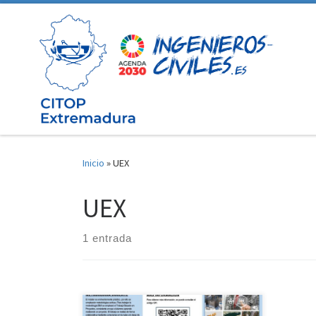
Saltar al contenido
Inicio
»
UEX
UEX
1 entrada
Dada la importancia de dicho Máster,