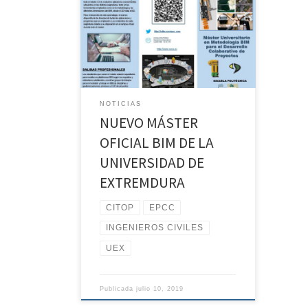
el pasado lunes 8 de julio a las 19:00
horas se celebró en el salón de actos
de la Escuela Politécnica de Cáceres,
la presentación del Máster, para dar a
conocer el contenido y diseño de las
enseñanzas, que tendrán carácter
semi-presencial. Importante, la
NOTICIAS
preinscripción […]
NUEVO MÁSTER
OFICIAL BIM DE LA
UNIVERSIDAD DE
EXTREMDURA
CITOP
EPCC
INGENIEROS CIVILES
UEX
Publicada
julio 10, 2019