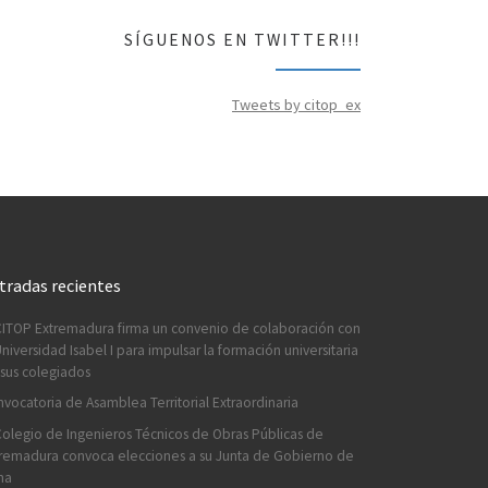
SÍGUENOS EN TWITTER!!!
Tweets by citop_ex
tradas recientes
CITOP Extremadura firma un convenio de colaboración con
Universidad Isabel I para impulsar la formación universitaria
sus colegiados
vocatoria de Asamblea Territorial Extraordinaria
Colegio de Ingenieros Técnicos de Obras Públicas de
remadura convoca elecciones a su Junta de Gobierno de
na