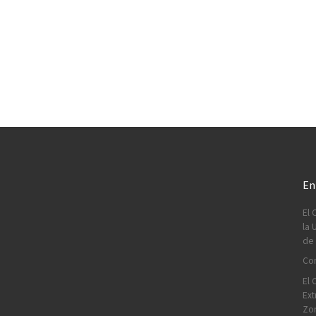
En
El 
la 
de 
Con
El 
Ext
Zo