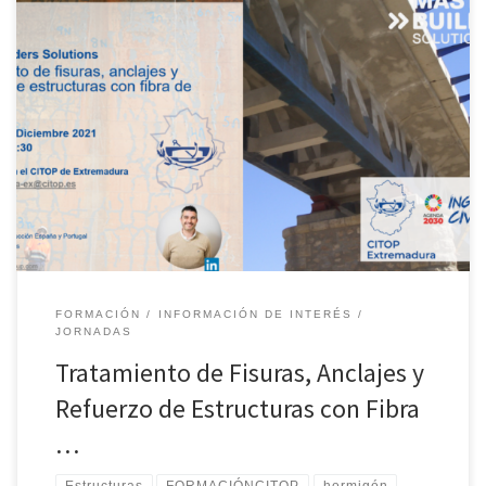
El próximo 15 de Diciembre de 2021, celebraremos de manera
virtual una Jornada técnica sobre : Tratamiento de fisuras, anclajes
y refuerzo de estructuras con fibra de carbono. El presente curso
ha sido organizado de parte de Master Builders Solutions , de la
mano del Colegio de Ingenieros Técnicos de […]
FORMACIÓN
INFORMACIÓN DE INTERÉS
JORNADAS
Tratamiento de Fisuras, Anclajes y
Refuerzo de Estructuras con Fibra
…