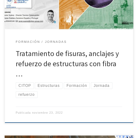
Este ciclo, tiene como objetivo acercar al proyectista las
aplicaciones de […]
FORMACIÓN
JORNADAS
Tratamiento de fisuras, anclajes y
refuerzo de estructuras con fibra
…
CITOP
Estructuras
Formación
Jornada
refuerzo
Publicada
noviembre 23, 2022