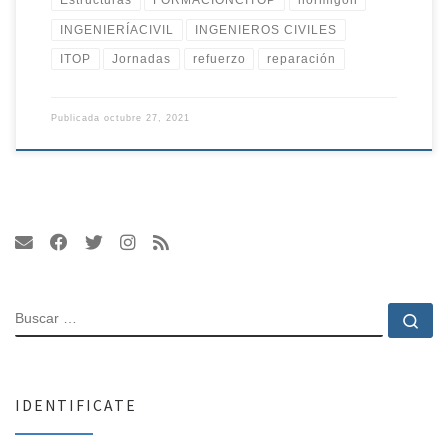
Estructuras
FORMACIÓNCITOP
hormigón
INGENIERÍACIVIL
INGENIEROS CIVILES
ITOP
Jornadas
refuerzo
reparación
Publicada
octubre 27, 2021
BUSCAR
Bu
IDENTIFICATE