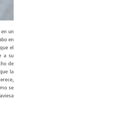
 en un
abo en
que el
e a su
cho de
que la
merece,
omo se
aviesa