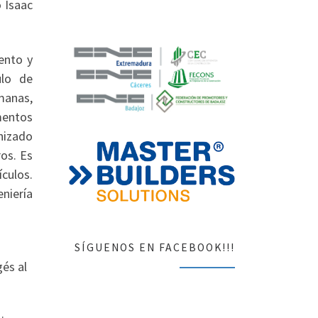
 Isaac
ento y
ulo de
manas,
mentos
nizado
os. Es
ículos.
niería
P
SÍGUENOS EN FACEBOOK!!!
és al