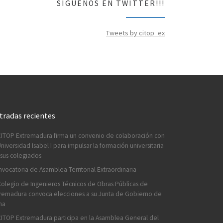
SÍGUENOS EN TWITTER!!!
Tweets by citop_ex
tradas recientes
CITOP Extremadura firma un convenio de colaboración con
Universidad Isabel I para impulsar la formación universitaria
sus colegiados
vocatoria de Asamblea Territorial Extraordinaria
Colegio de Ingenieros Técnicos de Obras Públicas de
remadura convoca elecciones a su Junta de Gobierno de
na
CITOP Extremadura participa en la Asamblea General del