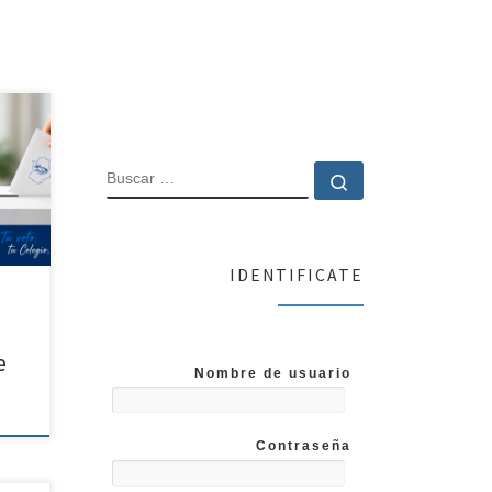
egio
nte
BUSCAR
Buscar …
n de
no
a
IDENTIFICATE
:00 y
e
Nombre de usuario
Contraseña