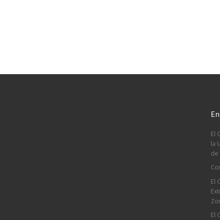
En
El 
la 
de 
Con
El 
Ext
Zo
El 