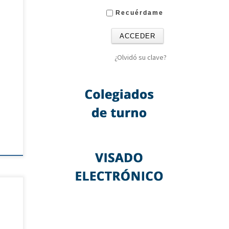
l
Recuérdame
s
a
os
¿Olvidó su clave?
l,
onia
tro