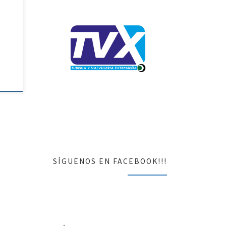
 a
dín
tro-
os
de
SÍGUENOS EN FACEBOOK!!!